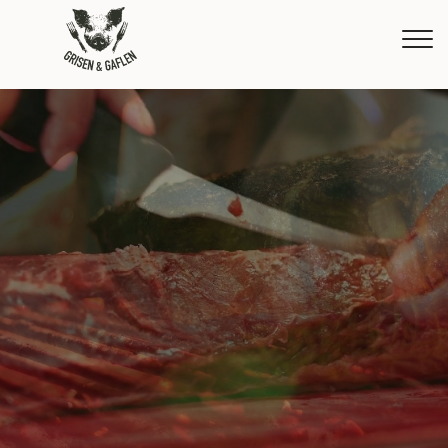
Gå
til
hovedindhold