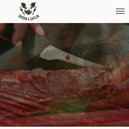
Gå
til
hovedindhold